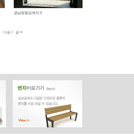
경남창원감계지구
다음
끝