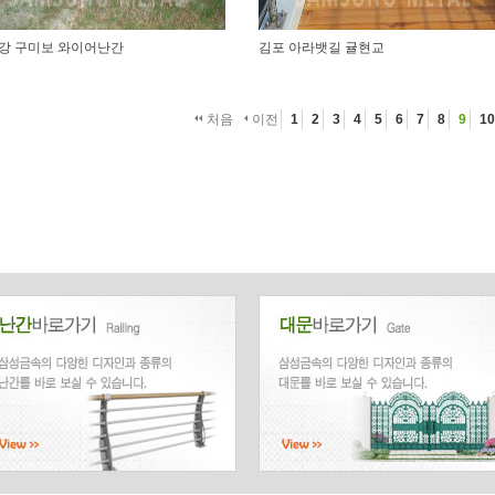
강 구미보 와이어난간
김포 아라뱃길 귤현교
처음
이전
1
2
3
4
5
6
7
8
9
10