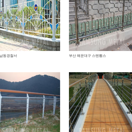
남동경찰서
부산 해운대구 스텐휀스