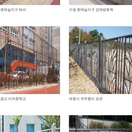
 호매실지구 메쉬
수원 호매실지구 강재방호책
 광교 이의중학교
세종시 국무총리 공관