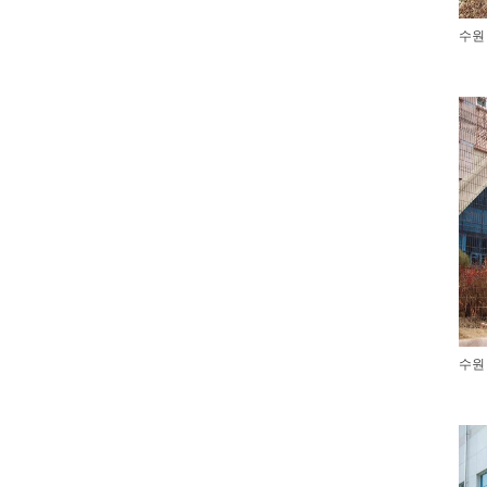
수원
수원