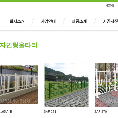
자인형울타리
165 A, B
SAF-271
SAF-270