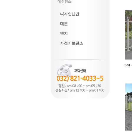
메쉬휀스
디자인난간
대문
벤치
자전거보관소
SAF