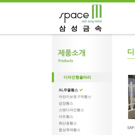
디
디자인형울타리
AL주물휀스
어린이보호구역휀스
담장휀스
스텐디자인휀스
아트휀스
화단용휀스
SAF-
합성목재휀스